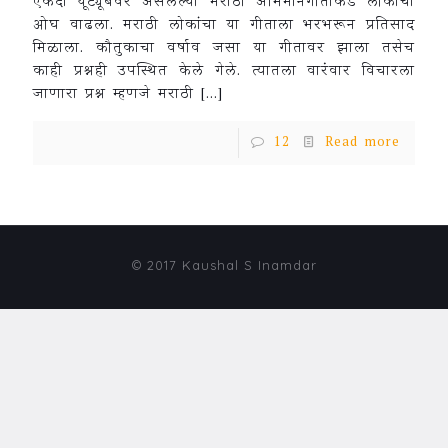
एकदा यूट्यूबवर असलेल्या मराठी अभिमानगीताकडे लोकांचा
ओघ वाढला. मराठी लोकांचा या गीताला भरभरून प्रतिसाद
मिळाला. कौतुकाचा वर्षाव जसा या गीतावर झाला तसेच
काही प्रश्नही उपस्थित केले गेले. त्यातला वारंवार विचारला
जाणारा प्रश्न म्हणजे मराठी
[…]
12
Read more
© 2017 Kaushal S Inamdar