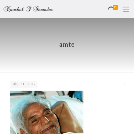
0
amte
July 31, 2012