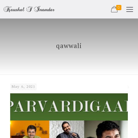
0
qawwali
May 6, 2021