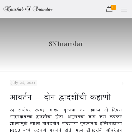
0
SNInamdar
July 25, 2024
आवर्तन – दोन द्वादशींची कहाणी
२३ सप्टेंबर २००३. माझ्या मुलाचा जन्म झाला तो दिवस
भाद्रपदातल्या द्वादशीचा होता. अनुरागचा जन्म जरा लवकर
झाल्यामुळे त्याला ताबडतोब वांद्र्याच्या गुरूनानक इस्पितळाच्या
NICU मध्ये हलवणं गरजेचं होतं. मला डॉक्टरांनी ऑपरेशन