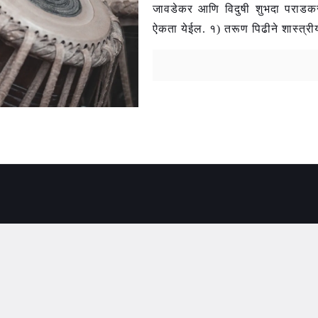
जावडेकर आणि विदुषी शुभदा पराडकर सह
ऐकता येईल. १) तरूण पिढीने शास्त्री