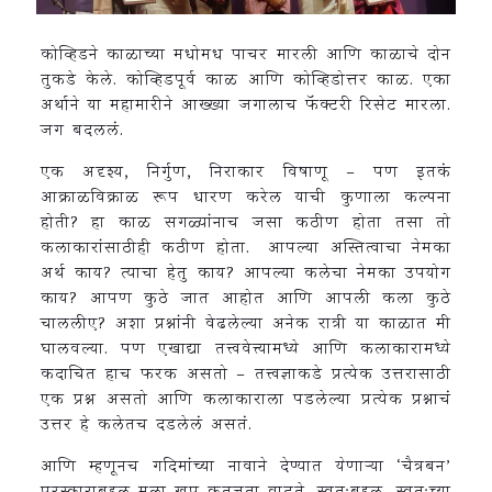
कोव्हिडने काळाच्या मधोमध पाचर मारली आणि काळाचे दोन
तुकडे केले. कोव्हिडपूर्व काळ आणि कोव्हिडोत्तर काळ. एका
अर्थाने या महामारीने आख्ख्या जगालाच फॅक्टरी रिसेट मारला.
जग बदललं.
एक अदृश्य, निर्गुण, निराकार विषाणू – पण इतकं
आक्राळविक्राळ रूप धारण करेल याची कुणाला कल्पना
होती? हा काळ सगळ्यांनाच जसा कठीण होता तसा तो
कलाकारांसाठीही कठीण होता. आपल्या अस्तित्वाचा नेमका
अर्थ काय? त्याचा हेतु काय? आपल्या कलेचा नेमका उपयोग
काय? आपण कुठे जात आहोत आणि आपली कला कुठे
चाललीए? अशा प्रश्नांनी वेढलेल्या अनेक रात्री या काळात मी
घालवल्या. पण एखाद्या तत्त्ववेत्त्यामध्ये आणि कलाकारामध्ये
कदाचित हाच फरक असतो – तत्त्वज्ञाकडे प्रत्येक उत्तरासाठी
एक प्रश्न असतो आणि कलाकाराला पडलेल्या प्रत्येक प्रश्नाचं
उत्तर हे कलेतच दडलेलं असतं.
आणि म्हणूनच गदिमांच्या नावाने देण्यात येणाऱ्या ‘चैत्रबन’