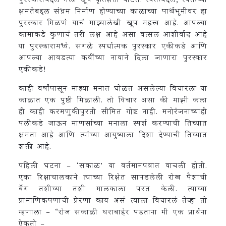
पुरस्काराबद्दल मला खूप कृतज्ञता वाटते. स्वतःबद्दल, स्वतःच्या
क्षमतेबद्दल संभ्रम निर्माण होण्याच्या काळाच्या पार्श्वभूमीवर हा
पुरस्कार मिळणं याचं माझ्यालेखी खूप महत्त्व आहे. आपल्या
कामाकडे कुणाचं तरी लक्ष आहे असा वत्सल आशीर्वाद आहे
या पुरस्कारामध्ये. सगळे स्पर्धात्मक पुरस्कार एकीकडे आणि
आपल्या आवडत्या कवींच्या नावाने दिला जाणारा पुरस्कार
एकीकडे!
काही वर्षांपासून माझ्या मनात घोळत असलेल्या विचारला या
काळात एक पुष्टी मिळाली. तो विचार असा की माझी कला
ही काही करमणुकीपुरती सीमित गोष्ट नाही. मनोरंजनाच्याही
पलीकडे जाऊन माणसांच्या मनाला स्पर्श करण्याची तिच्यात
क्षमता आहे आणि त्यांच्या आयुष्याला दिशा देण्याची तिच्यात
शक्ती आहे.
पहिली घटना – ‘सकाळ’ या वर्तमानपत्रात वाचली होती.
एका रिक्षाचालकाने त्याच्या रिक्षेत सापडलेली रोख पैशाची
बॅग तशीच्या तशी मालकाला परत केली. त्याच्या
प्रामाणिकपणाची प्रेरणा काय असं त्याला विचारलं तेव्हा तो
म्हणाला – “रोज सकाळी घराबाहेर पडताना मी एक प्रार्थना
ऐकतो –