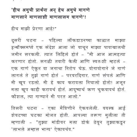
‘हीच अमुची प्रार्थना अन् हेच अमुचे मागणे
माणसाने माणसाशी माणसासम वागणे’!
हीच माझी प्रेरणा आहे!”
दुसरी घटना – पहिल्या लॉकडाउनच्या काळात माझ्या
इन्बॉक्समध्ये एक संदेश आला जो वाचून माझ्या पायाखालची
जमीन सरकली. त्यात लिहिलं होतं – “मी आज आत्महत्या
करणार होतो. सगळी तयारी केली आणि स्वतःशी म्हटलं –
एक गाणं ऐकून या जगाचा निरोप घेऊ. योगायोगाने जे गाणं
लागलं ते तुझं गाणं होतं – परवरदिगार. गाणं संपलं आणि
मी खूप रडलो. मी हे काय करायला निघालो होतो! अजून
मला खूप काही करायचं होतं. आयुष्याचं ऋण चुकवायचं होतं.
कौशल, त्या गाण्याने मी परत आलो.”
तिसरी घटना – एका मैत्रिणीने ऐकवलेली. वयस्क आई
शेवटच्या घटका मोजत होती. आपल्या तरूण मुलीला ती
म्हणाली – “तुझ्या मांडीवर मला डोकं ठेवून तुझ्याकडून
‘लाभले अम्हास भाग्य’ ऐकायचंय.”