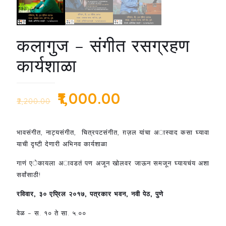
कलागुज – संगीत रसग्रहण
कार्यशाळा
Original
Current
₹
1,000.00
₹
2,200.00
price
price
was:
is:
भावसंगीत, नाट्यसंगीत, चित्रपटसंगीत, ग़ज़ल यांचा अास्वाद कसा घ्यावा
₹2,200.00.
₹1,000.00.
याची दृष्टी देणारी अभिनव कार्यशाळा
गाणं एेकायला अावडतं पण अजून खोलवर जाऊन समजून घ्यायचंय अशा
सर्वांसाठी!
रविवार, ३० एप्रिल २०१७, पत्रकार भवन, नवी पेठ, पुणे
वेळ – स. १० ते सा. ५.००